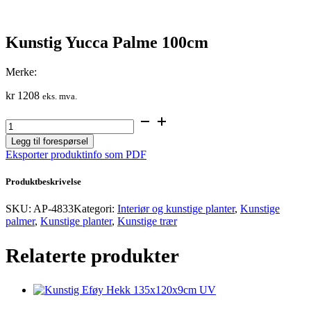
Kunstig Yucca Palme 100cm
Merke:
kr
1208
eks. mva.
Kunstig
Yucca
Legg til forespørsel
Palme
Eksporter produktinfo som PDF
100cm
antall
Produktbeskrivelse
SKU:
AP-4833
Kategori:
Interiør og kunstige planter
,
Kunstige
palmer
,
Kunstige planter
,
Kunstige trær
Relaterte produkter