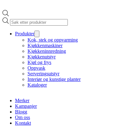
Products
search
Produkter
Kok, stek og oppvarming
Kjøkkenmaskiner
Kjøkkeninnredning
Kjøkkenutstyr
Kjøl og frys
Oppvask
Serveringsutstyr
Interiør og kunstige planter
Kataloger
Merker
Kampanjer
Blogg
Om oss
Kontakt