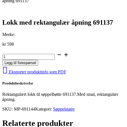
åpning 691137
Lokk med rektangulær åpning 691137
Merke:
kr
598
Lokk
med
Legg til forespørsel
rektangulær
åpning
Eksporter produktinfo som PDF
691137
antall
Produktbeskrivelse
Rektangulært lokk til søppelbøtte 691137.Med smal, rektangulær
åpning.
SKU:
MP-691144
Kategori:
Søppelstativ
Relaterte produkter