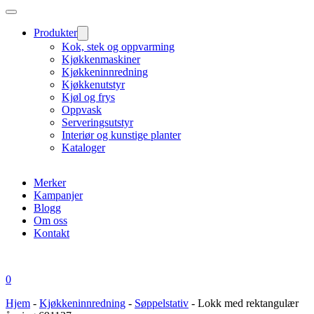
Produkter
Kok, stek og oppvarming
Kjøkkenmaskiner
Kjøkkeninnredning
Kjøkkenutstyr
Kjøl og frys
Oppvask
Serveringsutstyr
Interiør og kunstige planter
Kataloger
Merker
Kampanjer
Blogg
Om oss
Kontakt
0
Hjem
-
Kjøkkeninnredning
-
Søppelstativ
-
Lokk med rektangulær