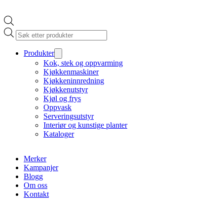
Products
search
Produkter
Kok, stek og oppvarming
Kjøkkenmaskiner
Kjøkkeninnredning
Kjøkkenutstyr
Kjøl og frys
Oppvask
Serveringsutstyr
Interiør og kunstige planter
Kataloger
Merker
Kampanjer
Blogg
Om oss
Kontakt