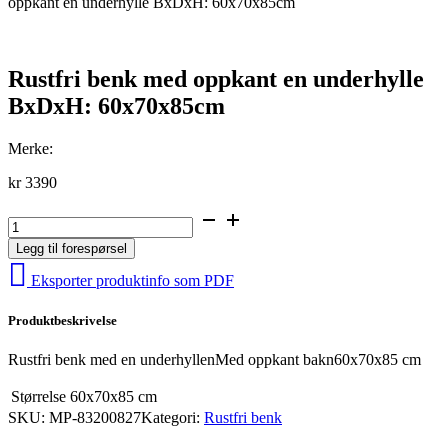
oppkant en underhylle BxDxH: 60x70x85cm
Rustfri benk med oppkant en underhylle
BxDxH: 60x70x85cm
Merke:
kr
3390
Rustfri
benk
Legg til forespørsel
med
oppkant
Eksporter produktinfo som PDF
en
underhylle
Produktbeskrivelse
BxDxH:
60x70x85cm
antall
Rustfri benk med en underhyllenMed oppkant bakn60x70x85 cm
Størrelse
60x70x85 cm
SKU:
MP-83200827
Kategori:
Rustfri benk