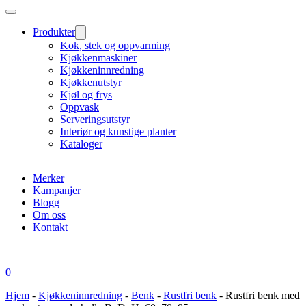
Produkter
Kok, stek og oppvarming
Kjøkkenmaskiner
Kjøkkeninnredning
Kjøkkenutstyr
Kjøl og frys
Oppvask
Serveringsutstyr
Interiør og kunstige planter
Kataloger
Merker
Kampanjer
Blogg
Om oss
Kontakt
0
Hjem
-
Kjøkkeninnredning
-
Benk
-
Rustfri benk
-
Rustfri benk med