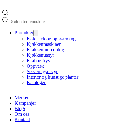
Products
search
Produkter
Kok, stek og oppvarming
Kjøkkenmaskiner
Kjøkkeninnredning
Kjøkkenutstyr
Kjøl og frys
Oppvask
Serveringsutstyr
Interiør og kunstige planter
Kataloger
Merker
Kampanjer
Blogg
Om oss
Kontakt