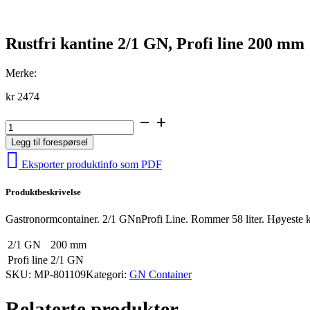
Rustfri kantine 2/1 GN, Profi line 200 mm
Merke:
kr
2474
Rustfri
kantine
Legg til forespørsel
2/1
GN,
Eksporter produktinfo som PDF
Profi
line
Produktbeskrivelse
200
mm
antall
Gastronormcontainer. 2/1 GNnProfi Line. Rommer 58 liter. Høyeste kv
2/1 GN
200 mm
Profi line
2/1 GN
SKU:
MP-801109
Kategori:
GN Container
Relaterte produkter