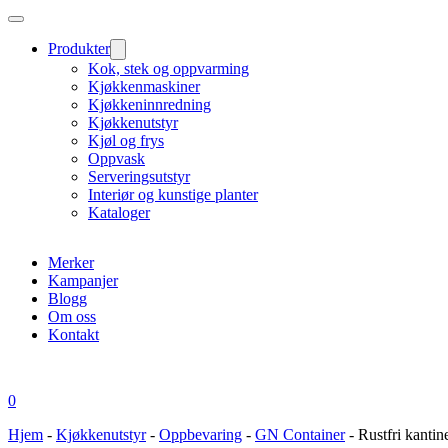
Produkter
Kok, stek og oppvarming
Kjøkkenmaskiner
Kjøkkeninnredning
Kjøkkenutstyr
Kjøl og frys
Oppvask
Serveringsutstyr
Interiør og kunstige planter
Kataloger
Merker
Kampanjer
Blogg
Om oss
Kontakt
0
Hjem
-
Kjøkkenutstyr
-
Oppbevaring
-
GN Container
-
Rustfri kanti