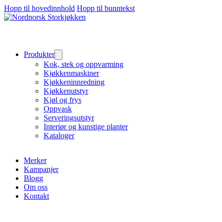
Hopp til hovedinnhold
Hopp til bunntekst
Produkter
Kok, stek og oppvarming
Kjøkkenmaskiner
Kjøkkeninnredning
Kjøkkenutstyr
Kjøl og frys
Oppvask
Serveringsutstyr
Interiør og kunstige planter
Kataloger
Merker
Kampanjer
Blogg
Om oss
Kontakt