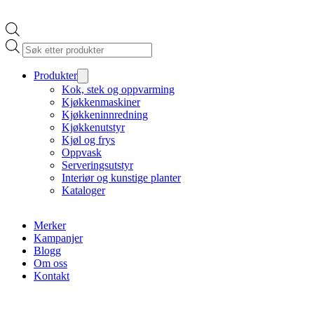
Products
search
Produkter
Kok, stek og oppvarming
Kjøkkenmaskiner
Kjøkkeninnredning
Kjøkkenutstyr
Kjøl og frys
Oppvask
Serveringsutstyr
Interiør og kunstige planter
Kataloger
Merker
Kampanjer
Blogg
Om oss
Kontakt