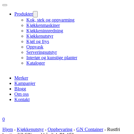
Produkter
Kok, stek og oppvarming
Kjøkkenmaskiner
Kjøkkeninnredning
Kjøkkenutstyr
Kjøl og frys
Oppvask
Serveringsutstyr
Interiør og kunstige planter
Kataloger
Merker
Kampanjer
Blogg
Om oss
Kontakt
0
Hjem
-
Kjøkkenutstyr
-
Oppbevaring
-
GN Container
-
Rustfri