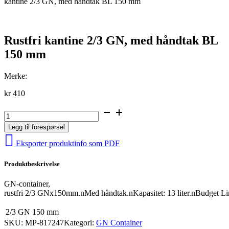
kantine 2/3 GN, med håndtak BL 150 mm
Rustfri kantine 2/3 GN, med håndtak BL
150 mm
Merke:
kr
410
Rustfri
kantine
Legg til forespørsel
2/3
GN,
Eksporter produktinfo som PDF
med
håndtak
Produktbeskrivelse
BL
150
mm
GN-container,
antall
rustfri 2/3 GNx150mm.nMed håndtak.nKapasitet: 13 liter.nBudget Lin
2/3 GN
150 mm
SKU:
MP-817247
Kategori:
GN Container