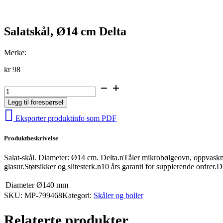
Salatskål, Ø14 cm Delta
Merke:
kr
98
Salatskål,
Ø14
Legg til forespørsel
cm
Delta
Eksporter produktinfo som PDF
antall
Produktbeskrivelse
Salat-skål. Diameter: Ø14 cm. Delta.nTåler mikrobølgeovn, oppvaskma
glasur.Støtsikker og slitesterk.n10 års garanti for supplerende ordrer.Dis
Diameter
Ø140 mm
SKU:
MP-799468
Kategori:
Skåler og boller
Relaterte produkter