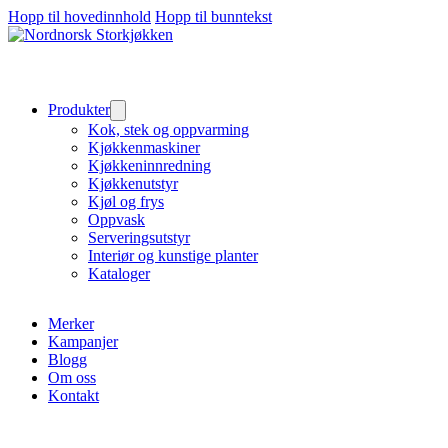
Hopp til hovedinnhold
Hopp til bunntekst
Produkter
Kok, stek og oppvarming
Kjøkkenmaskiner
Kjøkkeninnredning
Kjøkkenutstyr
Kjøl og frys
Oppvask
Serveringsutstyr
Interiør og kunstige planter
Kataloger
Merker
Kampanjer
Blogg
Om oss
Kontakt