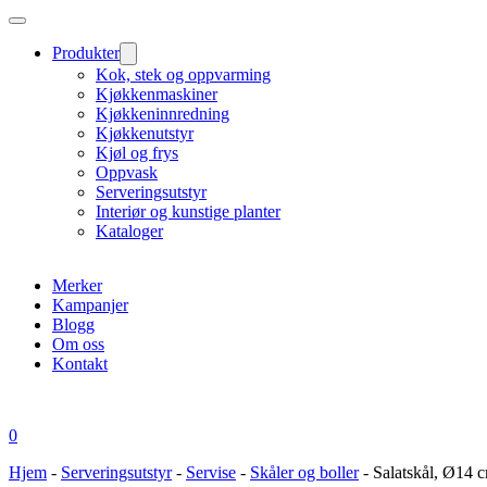
Produkter
Kok, stek og oppvarming
Kjøkkenmaskiner
Kjøkkeninnredning
Kjøkkenutstyr
Kjøl og frys
Oppvask
Serveringsutstyr
Interiør og kunstige planter
Kataloger
Merker
Kampanjer
Blogg
Om oss
Kontakt
0
Hjem
-
Serveringsutstyr
-
Servise
-
Skåler og boller
-
Salatskål, Ø14 