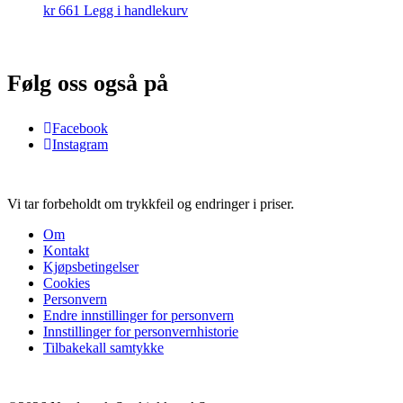
kr
661
Legg i handlekurv
Følg oss også på
Facebook
Instagram
Vi tar forbeholdt om trykkfeil og endringer i priser.
Om
Kontakt
Kjøpsbetingelser
Cookies
Personvern
Endre innstillinger for personvern
Innstillinger for personvernhistorie
Tilbakekall samtykke