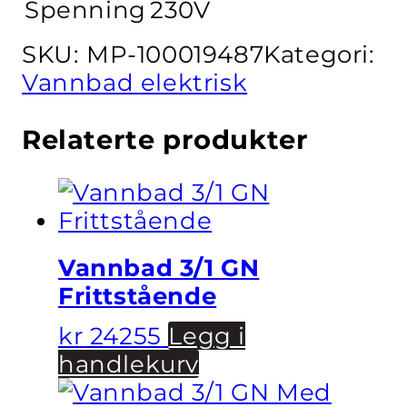
Spenning
230V
SKU:
MP-100019487
Kategori:
Vannbad elektrisk
Relaterte produkter
Vannbad 3/1 GN
Frittstående
kr
24255
Legg i
handlekurv