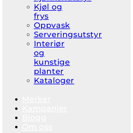
Kjøl og
frys
Oppvask
Serveringsutstyr
Interiør
og
kunstige
planter
Kataloger
Merker
Kampanjer
Blogg
Om oss