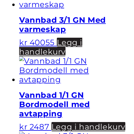
Vannbad 3/1 GN Med
varmeskap
kr
40055
Legg i
handlekurv
Vannbad 1/1 GN
Bordmodell med
avtapping
kr
2487
Legg i handlekurv