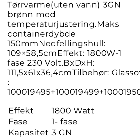
Tørrvarme(uten vann) 3GN
brønn med
temperaturjustering.Maks
containerdybde
150mmNedfellingshull:
109×58,5cmEffekt: 1800W-1
fase 230 Volt.BxDxH:
111,5x61x36,4cmTilbehør: Glas
:
100019495+100019499+10001950
Effekt
1800 Watt
Fase
1- fase
Kapasitet
3 GN