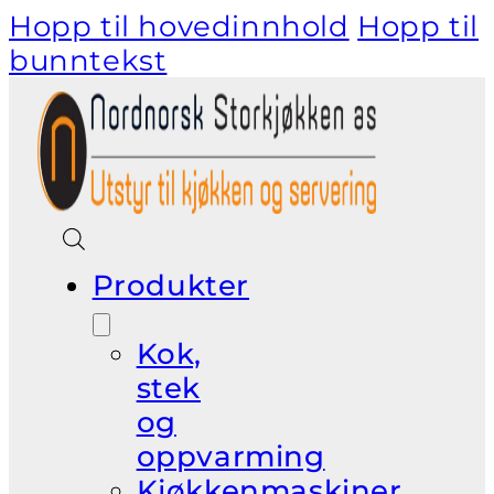
Hopp til hovedinnhold
Hopp til
bunntekst
Produkter
Kok,
stek
og
oppvarming
Kjøkkenmaskiner