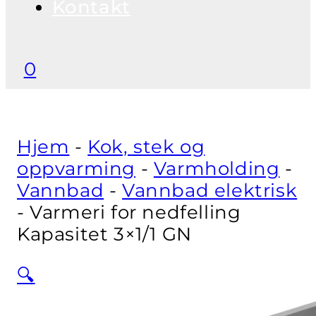
Kontakt
0
Hjem
-
Kok, stek og
oppvarming
-
Varmholding
-
Vannbad
-
Vannbad elektrisk
-
Varmeri for nedfelling
Kapasitet 3×1/1 GN
🔍