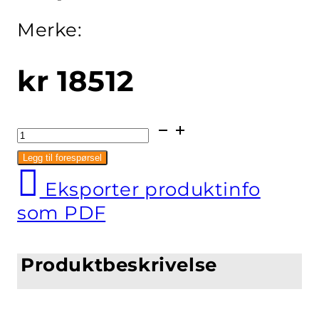
Merke:
kr
18512
Varmeri
for
Legg til forespørsel
nedfelling
Eksporter produktinfo
Kapasitet
som PDF
3x1/1
GN
antall
Produktbeskrivelse