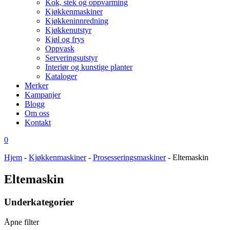
Kok, stek og oppvarming
Kjøkkenmaskiner
Kjøkkeninnredning
Kjøkkenutstyr
Kjøl og frys
Oppvask
Serveringsutstyr
Interiør og kunstige planter
Kataloger
Merker
Kampanjer
Blogg
Om oss
Kontakt
0
Hjem
-
Kjøkkenmaskiner
-
Prosesseringsmaskiner
-
Eltemaskin
Eltemaskin
Underkategorier
Åpne filter