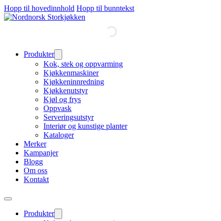
Hopp til hovedinnhold
Hopp til bunntekst
Produkter
Kok, stek og oppvarming
Kjøkkenmaskiner
Kjøkkeninnredning
Kjøkkenutstyr
Kjøl og frys
Oppvask
Serveringsutstyr
Interiør og kunstige planter
Kataloger
Merker
Kampanjer
Blogg
Om oss
Kontakt
Produkter