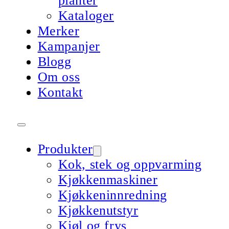
planter
Kataloger
Merker
Kampanjer
Blogg
Om oss
Kontakt
Produkter
Kok, stek og oppvarming
Kjøkkenmaskiner
Kjøkkeninnredning
Kjøkkenutstyr
Kjøl og frys