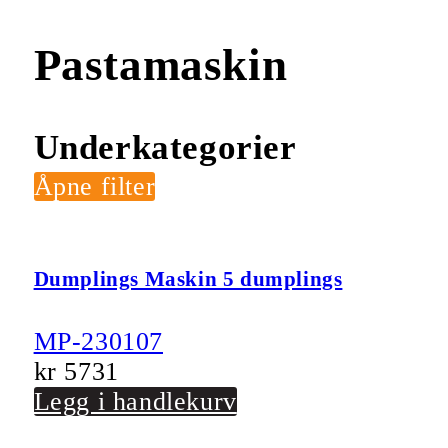
Pastamaskin
Underkategorier
Åpne filter
Dumplings Maskin 5 dumplings
MP-230107
kr
5731
Legg i handlekurv