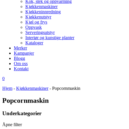
Kok, stek og oppvarming
Kjøkkenmaskiner
Kjøkkeninnredning
Kjøkkenutstyr
Kjøl og frys
Oppvask
Serveringsutstyr
Interiør og kunstige planter
Kataloger
Merker
Kampanjer
Blogg
Om oss
Kontakt
0
Hjem
-
Kjøkkenmaskiner
-
Popcornmaskin
Popcornmaskin
Underkategorier
Åpne filter