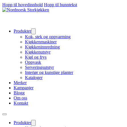
Hopp til hovedinnhold
Hopp til bunntekst
Produkter
Kok, stek og oppvarming
Kjøkkenmaskiner
Kjøkkeninnredning
Kjøkkenutstyr
Kjøl og frys
Oppvask
Serveringsutstyr
Interiør og kunstige planter
Kataloger
Merker
Kampanjer
Blogg
Om oss
Kontakt
Produkter