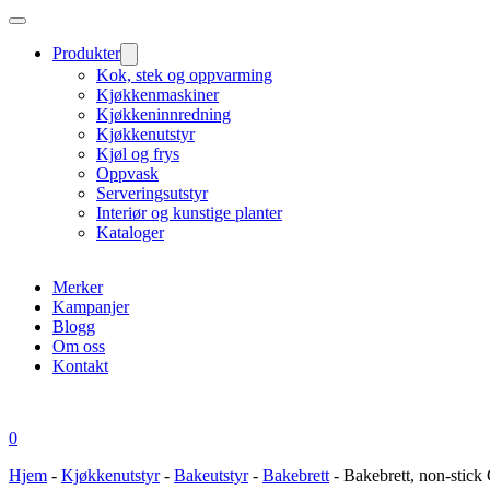
Produkter
Kok, stek og oppvarming
Kjøkkenmaskiner
Kjøkkeninnredning
Kjøkkenutstyr
Kjøl og frys
Oppvask
Serveringsutstyr
Interiør og kunstige planter
Kataloger
Merker
Kampanjer
Blogg
Om oss
Kontakt
0
Hjem
-
Kjøkkenutstyr
-
Bakeutstyr
-
Bakebrett
-
Bakebrett, non-stic