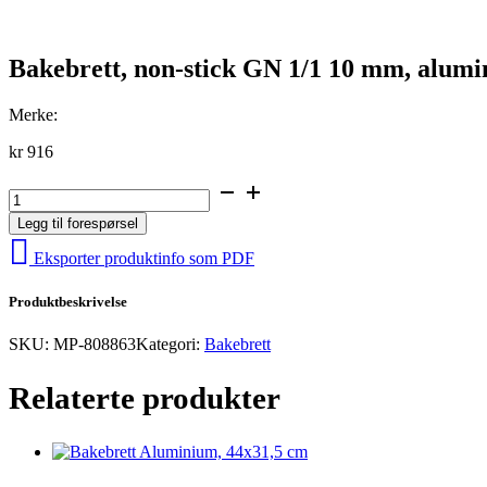
Bakebrett, non-stick GN 1/1 10 mm, alum
Merke:
kr
916
Bakebrett,
non-
Legg til forespørsel
stick
GN
Eksporter produktinfo som PDF
1/1
10
Produktbeskrivelse
mm,
aluminium
SKU:
MP-808863
Kategori:
Bakebrett
antall
Relaterte produkter