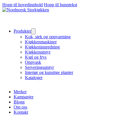
Hopp til hovedinnhold
Hopp til bunntekst
Produkter
Kok, stek og oppvarming
Kjøkkenmaskiner
Kjøkkeninnredning
Kjøkkenutstyr
Kjøl og frys
Oppvask
Serveringsutstyr
Interiør og kunstige planter
Kataloger
Merker
Kampanjer
Blogg
Om oss
Kontakt