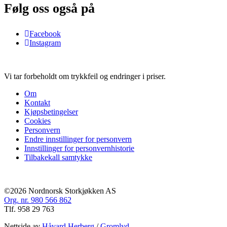
Følg oss også på
Facebook
Instagram
Vi tar forbeholdt om trykkfeil og endringer i priser.
Om
Kontakt
Kjøpsbetingelser
Cookies
Personvern
Endre innstillinger for personvern
Innstillinger for personvernhistorie
Tilbakekall samtykke
©2026 Nordnorsk Storkjøkken AS
Org. nr. 980 566 862
Tlf. 958 29 763
Nettside av
Håvard Herberg
/
Gromlyd