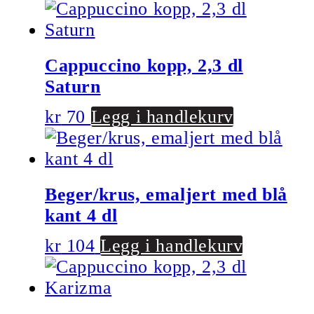
Cappuccino kopp, 2,3 dl
Saturn
kr
70
Legg i handlekurv
Beger/krus, emaljert med blå
kant 4 dl
kr
104
Legg i handlekurv