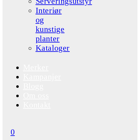
Serveringsutstyr
Interiør
og
kunstige
planter
Kataloger
Merker
Kampanjer
Blogg
Om oss
Kontakt
0