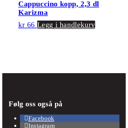
Cappuccino kopp, 2,3 dl
Karizma
kr
66
Legg i handlekurv
Følg oss også på
Facebook
Instagram