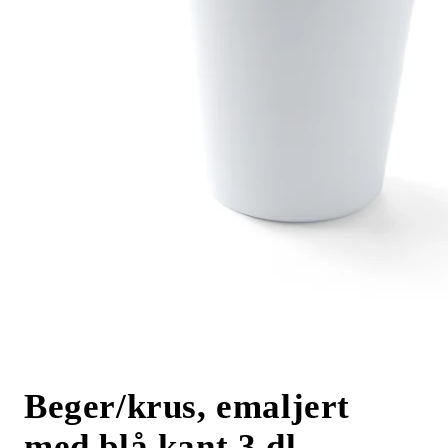
Beger/krus, emaljert
med blå kant 3 dl