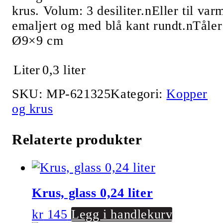
krus. Volum: 3 desiliter.nEller til va
emaljert og med blå kant rundt.nTåle
Ø9×9 cm
Liter
0,3 liter
SKU:
MP-621325
Kategori:
Kopper
og krus
Relaterte produkter
Krus, glass 0,24 liter
kr
145
Legg i handlekurv