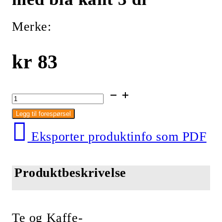
Merke:
kr
83
Beger/krus,
emaljert
Legg til forespørsel
med
Eksporter produktinfo som PDF
blå
kant
3
Produktbeskrivelse
dl
antall
Te og Kaffe-