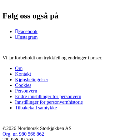
Følg oss også på
Facebook
Instagram
Vi tar forbeholdt om trykkfeil og endringer i priser.
Om
Kontakt
Kjøpsbetingelser
Cookies
Personvern
Endre innstillinger for personvern
Innstillinger for personvernhistorie
Tilbakekall samtykke
©2026 Nordnorsk Storkjøkken AS
Org. nr. 980 566 862
Tlf. 958 29 763