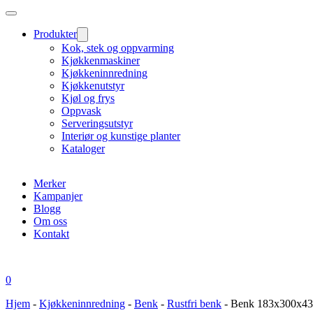
Produkter
Kok, stek og oppvarming
Kjøkkenmaskiner
Kjøkkeninnredning
Kjøkkenutstyr
Kjøl og frys
Oppvask
Serveringsutstyr
Interiør og kunstige planter
Kataloger
Merker
Kampanjer
Blogg
Om oss
Kontakt
0
Hjem
-
Kjøkkeninnredning
-
Benk
-
Rustfri benk
-
Benk 183x300x43