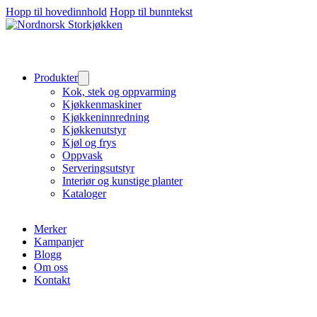
Hopp til hovedinnhold
Hopp til bunntekst
Produkter
Kok, stek og oppvarming
Kjøkkenmaskiner
Kjøkkeninnredning
Kjøkkenutstyr
Kjøl og frys
Oppvask
Serveringsutstyr
Interiør og kunstige planter
Kataloger
Merker
Kampanjer
Blogg
Om oss
Kontakt