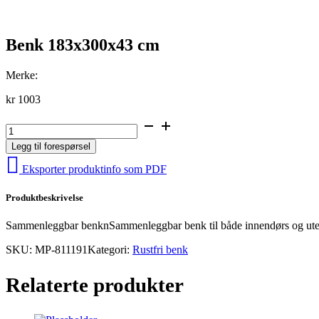
Benk 183x300x43 cm
Merke:
kr
1003
Benk
183x300x43
Legg til forespørsel
cm
antall
Eksporter produktinfo som PDF
Produktbeskrivelse
Sammenleggbar benknSammenleggbar benk til både innendørs og utendør
SKU:
MP-811191
Kategori:
Rustfri benk
Relaterte produkter