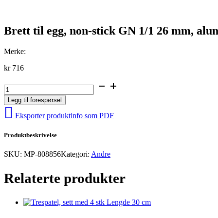
Brett til egg, non-stick GN 1/1 26 mm, al
Merke:
kr
716
Brett
til
Legg til forespørsel
egg,
non-
Eksporter produktinfo som PDF
stick
GN
Produktbeskrivelse
1/1
26
mm,
SKU:
MP-808856
Kategori:
Andre
aluminium
antall
Relaterte produkter