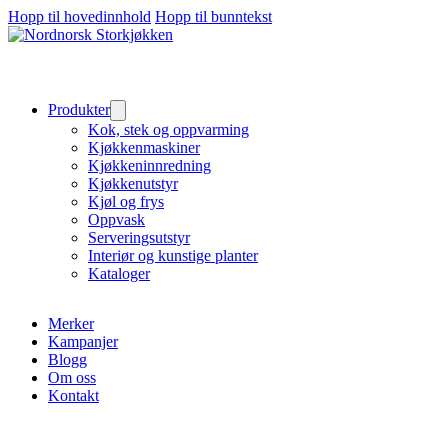
Hopp til hovedinnhold
Hopp til bunntekst
Produkter
Kok, stek og oppvarming
Kjøkkenmaskiner
Kjøkkeninnredning
Kjøkkenutstyr
Kjøl og frys
Oppvask
Serveringsutstyr
Interiør og kunstige planter
Kataloger
Merker
Kampanjer
Blogg
Om oss
Kontakt