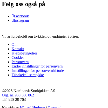
Følg oss også på
Facebook
Instagram
Vi tar forbeholdt om trykkfeil og endringer i priser.
Om
Kontakt
Kjøpsbetingelser
Cookies
Personvern
Endre innstillinger for personvern
Innstillinger for personvernhistorie
Tilbakekall samtykke
©2026 Nordnorsk Storkjøkken AS
Org. nr. 980 566 862
Tlf. 958 29 763
Nettside av
Håvard Herberg
/
Gromlyd