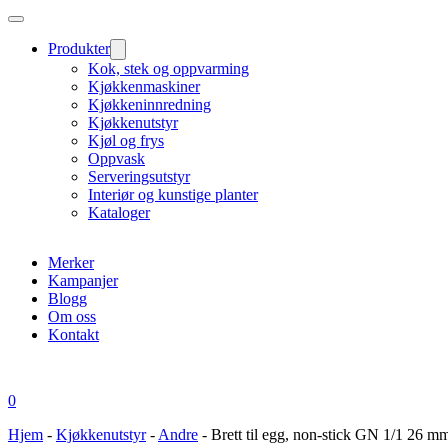
Produkter
Kok, stek og oppvarming
Kjøkkenmaskiner
Kjøkkeninnredning
Kjøkkenutstyr
Kjøl og frys
Oppvask
Serveringsutstyr
Interiør og kunstige planter
Kataloger
Merker
Kampanjer
Blogg
Om oss
Kontakt
0
Hjem
-
Kjøkkenutstyr
-
Andre
-
Brett til egg, non-stick GN 1/1 26 m