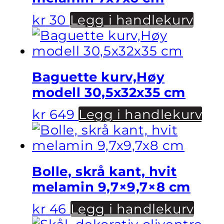
kr
30
Legg i handlekurv
Baguette kurv,Høy
modell 30,5x32x35 cm
kr
649
Legg i handlekurv
Bolle, skrå kant, hvit
melamin 9,7×9,7×8 cm
kr
46
Legg i handlekurv