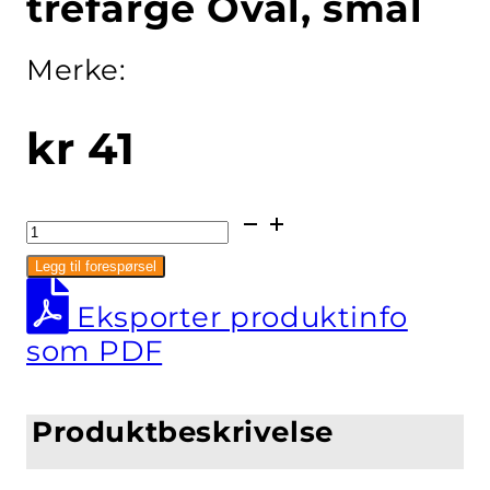
trefarge Oval, smal
Merke:
kr
41
Brødkurv,
lys
Legg til forespørsel
trefarge
Eksporter produktinfo
Oval,
som PDF
smal
antall
Produktbeskrivelse