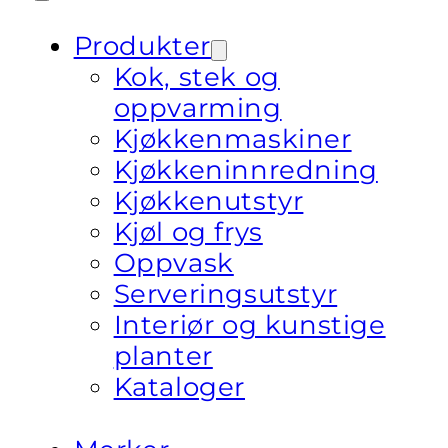
Produkter
Kok, stek og
oppvarming
Kjøkkenmaskiner
Kjøkkeninnredning
Kjøkkenutstyr
Kjøl og frys
Oppvask
Serveringsutstyr
Interiør og kunstige
planter
Kataloger