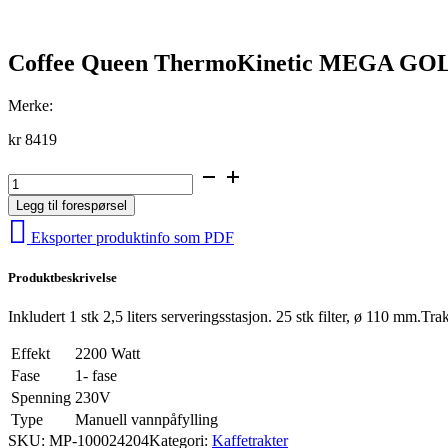
Coffee Queen ThermoKinetic MEGA GOLD 
Merke:
kr
8419
Coffee
Queen
Legg til forespørsel
ThermoKinetic
MEGA
Eksporter produktinfo som PDF
GOLD
M
Produktbeskrivelse
Kaffetrakter
-
manuell
Inkludert 1 stk 2,5 liters serveringsstasjon. 25 stk filter, ø 110 mm
vannpåfylling
antall
Effekt
2200 Watt
Fase
1- fase
Spenning
230V
Type
Manuell vannpåfylling
SKU:
MP-100024204
Kategori:
Kaffetrakter