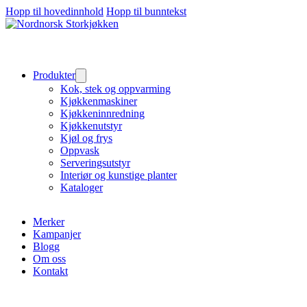
Hopp til hovedinnhold
Hopp til bunntekst
Produkter
Kok, stek og oppvarming
Kjøkkenmaskiner
Kjøkkeninnredning
Kjøkkenutstyr
Kjøl og frys
Oppvask
Serveringsutstyr
Interiør og kunstige planter
Kataloger
Merker
Kampanjer
Blogg
Om oss
Kontakt