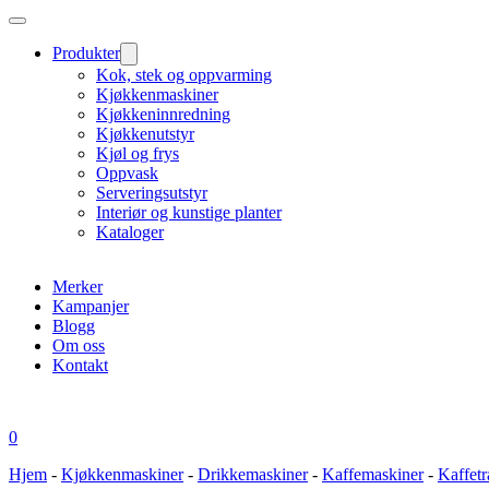
Produkter
Kok, stek og oppvarming
Kjøkkenmaskiner
Kjøkkeninnredning
Kjøkkenutstyr
Kjøl og frys
Oppvask
Serveringsutstyr
Interiør og kunstige planter
Kataloger
Merker
Kampanjer
Blogg
Om oss
Kontakt
0
Hjem
-
Kjøkkenmaskiner
-
Drikkemaskiner
-
Kaffemaskiner
-
Kaffetr