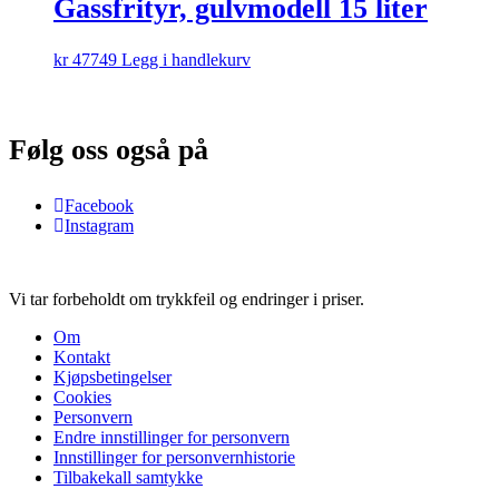
Gassfrityr, gulvmodell 15 liter
kr
47749
Legg i handlekurv
Følg oss også på
Facebook
Instagram
Vi tar forbeholdt om trykkfeil og endringer i priser.
Om
Kontakt
Kjøpsbetingelser
Cookies
Personvern
Endre innstillinger for personvern
Innstillinger for personvernhistorie
Tilbakekall samtykke