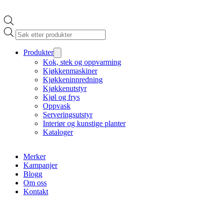
Products
search
Produkter
Kok, stek og oppvarming
Kjøkkenmaskiner
Kjøkkeninnredning
Kjøkkenutstyr
Kjøl og frys
Oppvask
Serveringsutstyr
Interiør og kunstige planter
Kataloger
Merker
Kampanjer
Blogg
Om oss
Kontakt