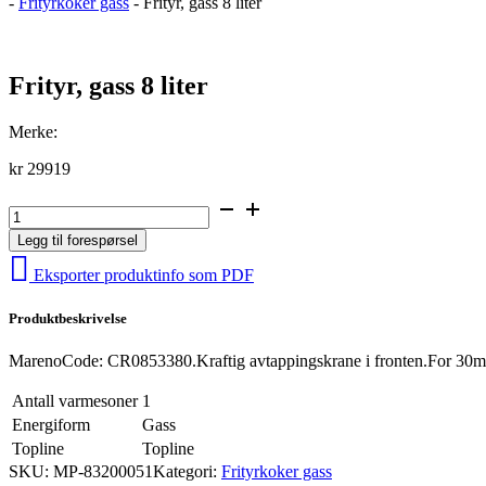
-
Frityrkoker gass
-
Frityr, gass 8 liter
Frityr, gass 8 liter
Merke:
kr
29919
Frityr,
gass
Legg til forespørsel
8
liter
Eksporter produktinfo som PDF
antall
Produktbeskrivelse
MarenoCode: CR0853380.Kraftig avtappingskrane i fronten.For 30
Antall varmesoner
1
Energiform
Gass
Topline
Topline
SKU:
MP-83200051
Kategori:
Frityrkoker gass