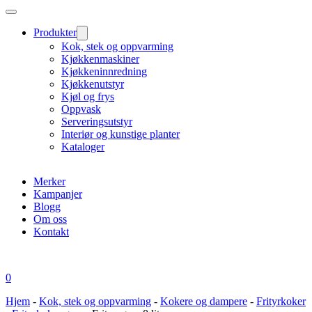
Produkter
Kok, stek og oppvarming
Kjøkkenmaskiner
Kjøkkeninnredning
Kjøkkenutstyr
Kjøl og frys
Oppvask
Serveringsutstyr
Interiør og kunstige planter
Kataloger
Merker
Kampanjer
Blogg
Om oss
Kontakt
0
Hjem
-
Kok, stek og oppvarming
-
Kokere og dampere
-
Frityrkoker