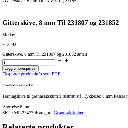
-
Gitterskive, 8 mm Til 231807 og 231852
Gitterskive, 8 mm Til 231807 og 231852
Merke:
kr
2292
Gitterskive, 8 mm Til 231807 og 231852 antall
Legg til forespørsel
Eksporter produktinfo som PDF
Produktbeskrivelse
Terningskive til grønnsakskutterI rustfritt stål.Tykkelse: 8 mm.Pass
Størrelse
8 mm
SKU:
MP-234730
Kategori:
Grønnsakskutter
Relaterte produkter