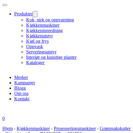
Produkter
Kok, stek og oppvarming
Kjøkkenmaskiner
Kjøkkeninnredning
Kjøkkenutstyr
Kjøl og frys
Oppvask
Serveringsutstyr
Interiør og kunstige planter
Kataloger
Merker
Kampanjer
Blogg
Om oss
Kontakt
0
Hjem
-
Kjøkkenmaskiner
-
Prosesseringsmaskiner
-
Grønnsakskutter