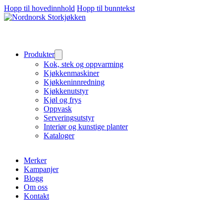
Hopp til hovedinnhold
Hopp til bunntekst
Produkter
Kok, stek og oppvarming
Kjøkkenmaskiner
Kjøkkeninnredning
Kjøkkenutstyr
Kjøl og frys
Oppvask
Serveringsutstyr
Interiør og kunstige planter
Kataloger
Merker
Kampanjer
Blogg
Om oss
Kontakt