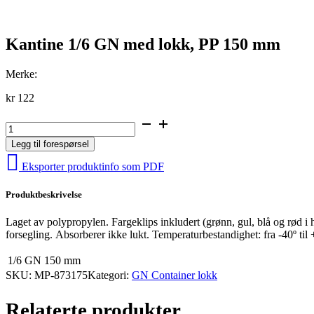
Kantine 1/6 GN med lokk, PP 150 mm
Merke:
kr
122
Kantine
1/6
Legg til forespørsel
GN
med
Eksporter produktinfo som PDF
lokk,
PP
Produktbeskrivelse
150
mm
antall
Laget av polypropylen. Fargeklips inkludert (grønn, gul, blå og rød i 
forsegling. Absorberer ikke lukt. Temperaturbestandighet: fra -40º til 
1/6 GN
150 mm
SKU:
MP-873175
Kategori:
GN Container lokk
Relaterte produkter