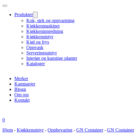
Produkter
Kok, stek og oppvarming
Kjøkkenmaskiner
Kjøkkeninnredning
Kjøkkenutstyr
Kjøl og frys
Oppvask
Serveringsutstyr
Interiør og kunstige planter
Kataloger
Merker
Kampanjer
Blogg
Om oss
Kontakt
0
Hjem
-
Kjøkkenutstyr
-
Oppbevaring
-
GN Container
-
GN Container