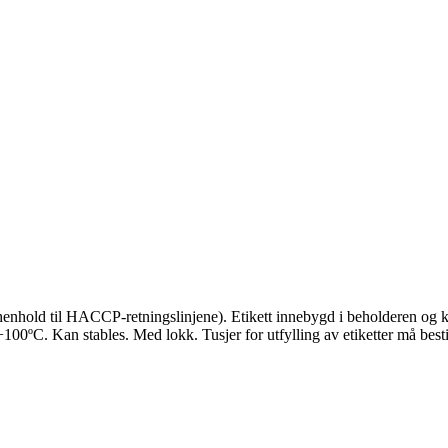
henhold til HACCP-retningslinjene). Etikett innebygd i beholderen og ka
+100ºC. Kan stables. Med lokk. Tusjer for utfylling av etiketter må besti