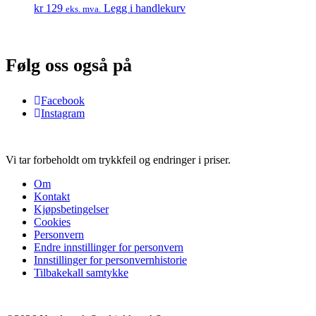
kr
129
Legg i handlekurv
eks. mva.
Følg oss også på
Facebook
Instagram
Vi tar forbeholdt om trykkfeil og endringer i priser.
Om
Kontakt
Kjøpsbetingelser
Cookies
Personvern
Endre innstillinger for personvern
Innstillinger for personvernhistorie
Tilbakekall samtykke