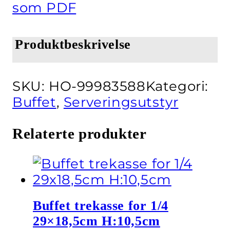
som PDF
35,4x32,5
antall
Produktbeskrivelse
SKU:
HO-99983588
Kategori:
Buffet
,
Serveringsutstyr
Relaterte produkter
Buffet trekasse for 1/4
29×18,5cm H:10,5cm