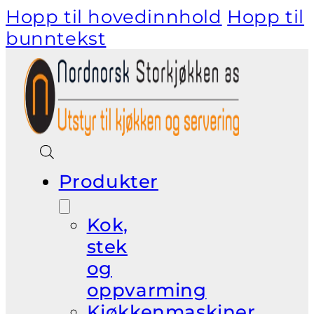
Hopp til hovedinnhold
Hopp til
bunntekst
Produkter
Kok,
stek
og
oppvarming
Kjøkkenmaskiner