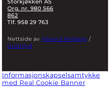
Storkjøkken AS
Org. nr. 980 566
862
Tlf. 958 29 763
Nettside av
Håvard Herberg
/
Gromlyd
Informasjonskapselsamtykke
med Real Cookie Banner