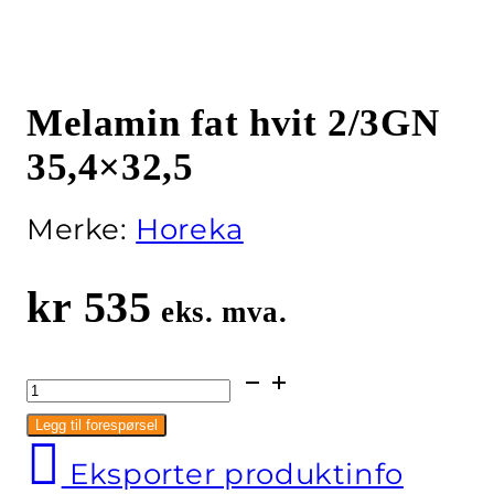
Melamin fat hvit 2/3GN
35,4×32,5
Merke:
Horeka
kr
535
eks. mva.
Melamin
fat
Legg til forespørsel
hvit
Eksporter produktinfo
2/3GN