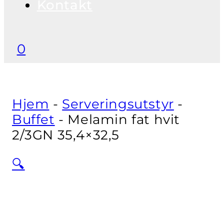
Kontakt
0
Hjem
-
Serveringsutstyr
-
Buffet
-
Melamin fat hvit
2/3GN 35,4×32,5
🔍