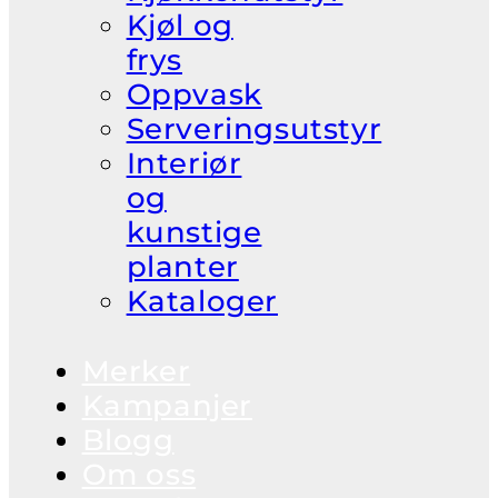
Kjøl og
frys
Oppvask
Serveringsutstyr
Interiør
og
kunstige
planter
Kataloger
Merker
Kampanjer
Blogg
Om oss