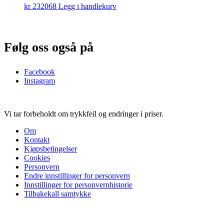
kr
232068
Legg i handlekurv
Følg oss også på
Facebook
Instagram
Vi tar forbeholdt om trykkfeil og endringer i priser.
Om
Kontakt
Kjøpsbetingelser
Cookies
Personvern
Endre innstillinger for personvern
Innstillinger for personvernhistorie
Tilbakekall samtykke