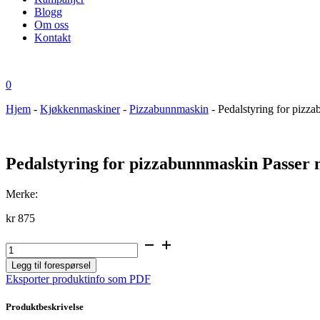
Blogg
Om oss
Kontakt
0
Hjem
-
Kjøkkenmaskiner
-
Pizzabunnmaskin
-
Pedalstyring for pizz
Pedalstyring for pizzabunnmaskin Passer 
Merke:
kr
875
Pedalstyring for
pizzabunnmaskin
Legg til forespørsel
Passer
Eksporter produktinfo som PDF
modell:
84200043
antall
Produktbeskrivelse