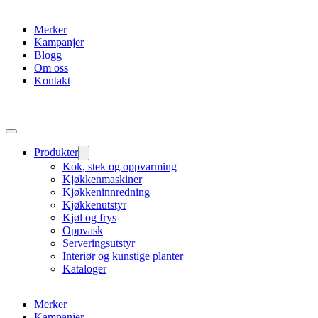
Merker
Kampanjer
Blogg
Om oss
Kontakt
Produkter
Kok, stek og oppvarming
Kjøkkenmaskiner
Kjøkkeninnredning
Kjøkkenutstyr
Kjøl og frys
Oppvask
Serveringsutstyr
Interiør og kunstige planter
Kataloger
Merker
Kampanjer