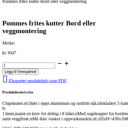
Pommes frites kutter Bord eller veggmontering
Pommes frites kutter Bord eller
veggmontering
Merke:
kr
3047
Pommes
frites
Legg til forespørsel
kutter
Bord
Eksporter produktinfo som PDF
eller
veggmontering
Produktbeskrivelse
antall
Chipskutter.nUtført i støpt aluminium og rustfritt stål.nInkludert 3 kut
9-
13mm,nsamt en kniv for deling i 8 båter.nMed sugekopper for bordmo
samt veggfeste.nMå ikke vaskes i oppvaskmaskin.nLxDxH=430x1