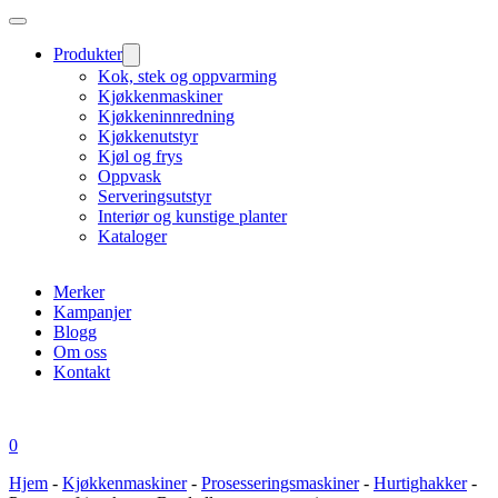
Produkter
Kok, stek og oppvarming
Kjøkkenmaskiner
Kjøkkeninnredning
Kjøkkenutstyr
Kjøl og frys
Oppvask
Serveringsutstyr
Interiør og kunstige planter
Kataloger
Merker
Kampanjer
Blogg
Om oss
Kontakt
0
Hjem
-
Kjøkkenmaskiner
-
Prosesseringsmaskiner
-
Hurtighakker
-