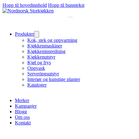
Hopp til hovedinnhold
Hopp til bunntekst
Produkter
Kok, stek og oppvarming
Kjøkkenmaskiner
Kjøkkeninnredning
Kjøkkenutstyr
Kjøl og frys
Oppvask
Serveringsutstyr
Interiør og kunstige planter
Kataloger
Merker
Kampanjer
Blogg
Om oss
Kontakt