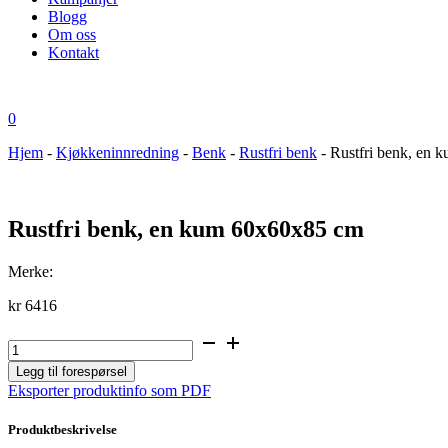
Blogg
Om oss
Kontakt
0
Hjem
-
Kjøkkeninnredning
-
Benk
-
Rustfri benk
-
Rustfri benk, en
Rustfri benk, en kum 60x60x85 cm
Merke:
kr
6416
Rustfri
benk,
Legg til forespørsel
en
Eksporter produktinfo som PDF
kum
60x60x85
cm
Produktbeskrivelse
antall