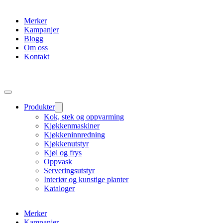
Merker
Kampanjer
Blogg
Om oss
Kontakt
Produkter
Kok, stek og oppvarming
Kjøkkenmaskiner
Kjøkkeninnredning
Kjøkkenutstyr
Kjøl og frys
Oppvask
Serveringsutstyr
Interiør og kunstige planter
Kataloger
Merker
Kampanjer