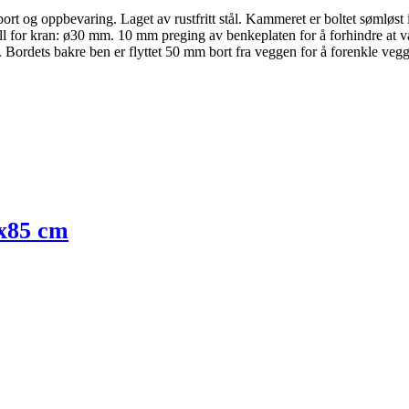
t og oppbevaring. Laget av rustfritt stål. Kammeret er boltet sømløst inn 
or kran: ø30 mm. 10 mm preging av benkeplaten for å forhindre at vann 
Bordets bakre ben er flyttet 50 mm bort fra veggen for å forenkle vegg
0x85 cm