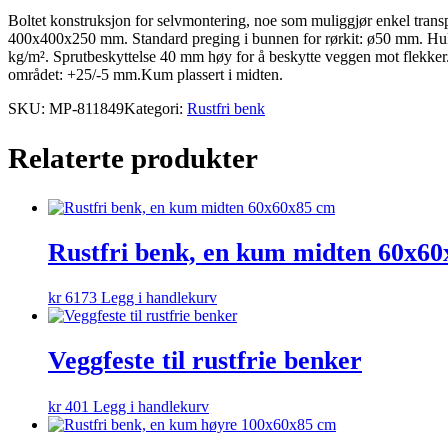
Boltet konstruksjon for selvmontering, noe som muliggjør enkel transpor
400x400x250 mm. Standard preging i bunnen for rørkit: ø50 mm. Hull f
kg/m². Sprutbeskyttelse 40 mm høy for å beskytte veggen mot flekker. 
området: +25/-5 mm.Kum plassert i midten.
SKU:
MP-811849
Kategori:
Rustfri benk
Relaterte produkter
Rustfri benk, en kum midten 60x6
kr
6173
Legg i handlekurv
Veggfeste til rustfrie benker
kr
401
Legg i handlekurv