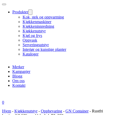
Produkter
Kok, stek og oppvarming
Kjøkkenmaskiner
Kjøkkeninnredning
Kjøkkenutstyr
Kjøl og frys
Oppvask
Serveringsutstyr
Interiør og kunstige planter
Kataloger
Merker
Kampanjer
Blogg
Om oss
Kontakt
0
Hjem
-
Kjøkkenutstyr
-
Oppbevaring
-
GN Container
-
Rustfri