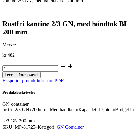
kantine 2/3 GN, med håndtak BL 200 mm
Rustfri kantine 2/3 GN, med håndtak BL
200 mm
Merke:
kr
482
Rustfri
kantine
Legg til forespørsel
2/3
Eksporter produktinfo som PDF
GN,
med
håndtak
Produktbeskrivelse
BL
200
GN-container,
mm
rustfri 2/3 GNx200mm.nMed håndtak.nKapasitet: 17 liter.nBudget Lin
antall
2/3 GN
200 mm
SKU:
MP-817254
Kategori:
GN Container