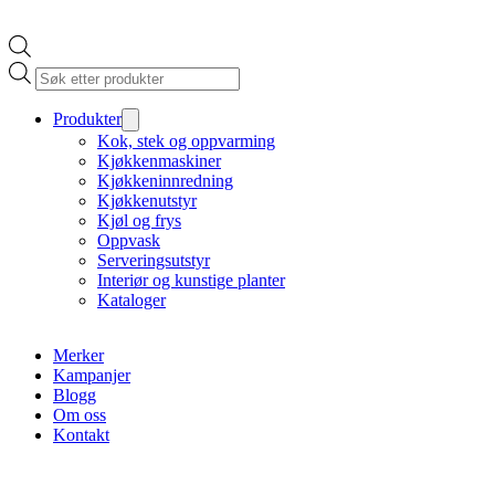
Products
search
Produkter
Kok, stek og oppvarming
Kjøkkenmaskiner
Kjøkkeninnredning
Kjøkkenutstyr
Kjøl og frys
Oppvask
Serveringsutstyr
Interiør og kunstige planter
Kataloger
Merker
Kampanjer
Blogg
Om oss
Kontakt