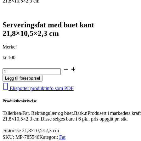
21,8×10,5×2,3 cm
Serveringsfat med buet kant
21,8×10,5×2,3 cm
Merke:
kr
100
Serveringsfat
med
Legg til forespørsel
buet
kant
Eksporter produktinfo som PDF
21,8x10,5x2,3
cm
Produktbeskrivelse
antall
Tallerken/Fat. Rektangulær og buet.Bark.nProdusert i markedets kra
21,8×10,5×2,3 cm.Disse selges bare i 6 pk., pris oppgitt pr. stk.
Størrelse
21,8×10,5×2,3 cm
SKU:
MP-785546
Kategori:
Fat