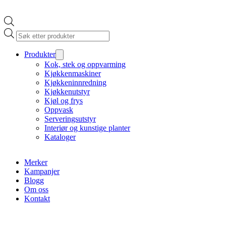
Products
search
Produkter
Kok, stek og oppvarming
Kjøkkenmaskiner
Kjøkkeninnredning
Kjøkkenutstyr
Kjøl og frys
Oppvask
Serveringsutstyr
Interiør og kunstige planter
Kataloger
Merker
Kampanjer
Blogg
Om oss
Kontakt