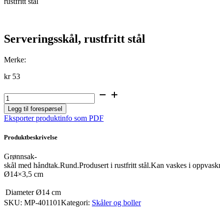
rustfritt stål
Serveringsskål, rustfritt stål
Merke:
kr
53
Serveringsskål,
rustfritt
Legg til forespørsel
stål
Eksporter produktinfo som PDF
antall
Produktbeskrivelse
Grønnsak-
skål med håndtak.Rund.Produsert i rustfritt stål.Kan vaskes i oppva
Ø14×3,5 cm
Diameter
Ø14 cm
SKU:
MP-401101
Kategori:
Skåler og boller