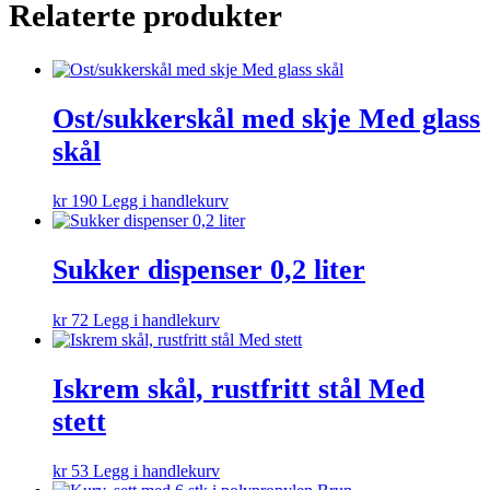
Relaterte produkter
Ost/sukkerskål med skje Med glass
skål
kr
190
Legg i handlekurv
Sukker dispenser 0,2 liter
kr
72
Legg i handlekurv
Iskrem skål, rustfritt stål Med
stett
kr
53
Legg i handlekurv