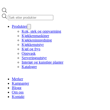
Products
search
Produkter
Kok, stek og oppvarming
Kjøkkenmaskiner
Kjøkkeninnredning
Kjøkkenutstyr
Kjøl og frys
Oppvask
Serveringsutstyr
Interiør og kunstige planter
Kataloger
Merker
Kampanjer
Blogg
Om oss
Kontakt