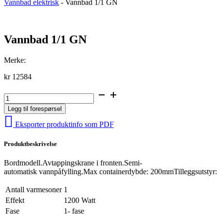
Vannbad elektrisk
-
Vannbad 1/1 GN
Vannbad 1/1 GN
Merke:
kr
12584
Vannbad
1/1
Legg til forespørsel
GN
antall
Eksporter produktinfo som PDF
Produktbeskrivelse
Bordmodell.Avtappingskrane i fronten.Semi-
automatisk vannpåfylling.Max containerdybde: 200mmTilleggsutstyr
Antall varmesoner
1
Effekt
1200 Watt
Fase
1- fase