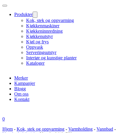
Produkter
Kok, stek og oppvarming
Kjøkkenmaskiner
Kjøkkeninnredning
Kjøkkenutstyr
Kjøl og frys
Oppvask
Serveringsutstyr
Interiør og kunstige planter
Kataloger
Merker
Kampanjer
Blogg
Om oss
Kontakt
0
Hjem
-
Kok, stek og oppvarming
-
Varmholding
-
Vannbad
-