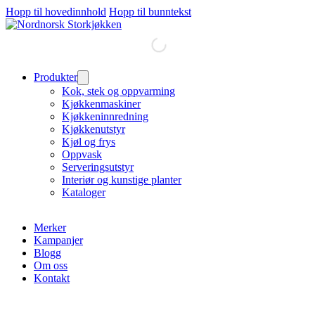
Hopp til hovedinnhold
Hopp til bunntekst
Produkter
Kok, stek og oppvarming
Kjøkkenmaskiner
Kjøkkeninnredning
Kjøkkenutstyr
Kjøl og frys
Oppvask
Serveringsutstyr
Interiør og kunstige planter
Kataloger
Merker
Kampanjer
Blogg
Om oss
Kontakt