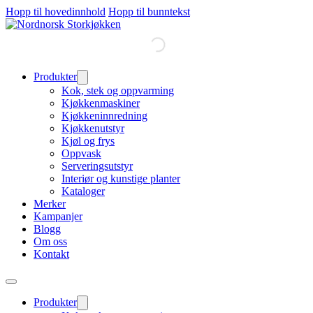
Hopp til hovedinnhold
Hopp til bunntekst
Produkter
Kok, stek og oppvarming
Kjøkkenmaskiner
Kjøkkeninnredning
Kjøkkenutstyr
Kjøl og frys
Oppvask
Serveringsutstyr
Interiør og kunstige planter
Kataloger
Merker
Kampanjer
Blogg
Om oss
Kontakt
Produkter