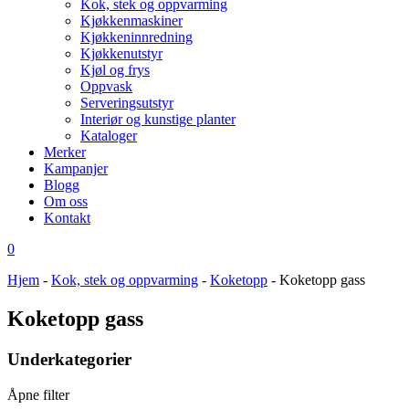
Kok, stek og oppvarming
Kjøkkenmaskiner
Kjøkkeninnredning
Kjøkkenutstyr
Kjøl og frys
Oppvask
Serveringsutstyr
Interiør og kunstige planter
Kataloger
Merker
Kampanjer
Blogg
Om oss
Kontakt
0
Hjem
-
Kok, stek og oppvarming
-
Koketopp
-
Koketopp gass
Koketopp gass
Underkategorier
Åpne filter