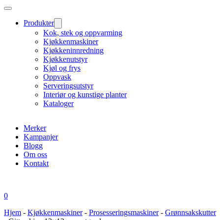
Produkter
Kok, stek og oppvarming
Kjøkkenmaskiner
Kjøkkeninnredning
Kjøkkenutstyr
Kjøl og frys
Oppvask
Serveringsutstyr
Interiør og kunstige planter
Kataloger
Merker
Kampanjer
Blogg
Om oss
Kontakt
0
Hjem
-
Kjøkkenmaskiner
-
Prosesseringsmaskiner
-
Grønnsakskutter