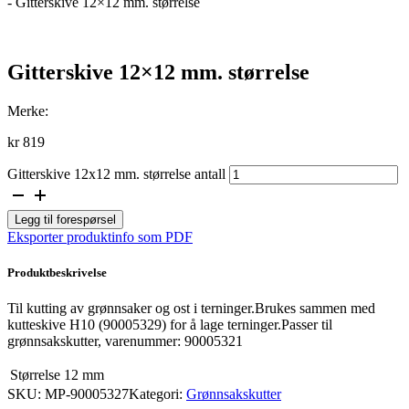
-
Gitterskive 12×12 mm. størrelse
Gitterskive 12×12 mm. størrelse
Merke:
kr
819
Gitterskive 12x12 mm. størrelse antall
Legg til forespørsel
Eksporter produktinfo som PDF
Produktbeskrivelse
Til kutting av grønnsaker og ost i terninger.Brukes sammen med
kutteskive H10 (90005329) for å lage terninger.Passer til
grønnsakskutter, varenummer: 90005321
Størrelse
12 mm
SKU:
MP-90005327
Kategori:
Grønnsakskutter